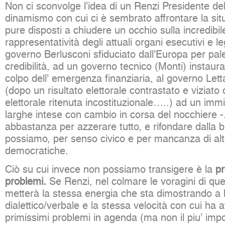
Non ci sconvolge l’idea di un Renzi Presidente del 
dinamismo con cui ci è sembrato affrontare la si
pure disposti a chiudere un occhio sulla incredibil
rappresentatività degli attuali organi esecutivi e leg
governo Berlusconi sfiduciato dall’Europa per pa
credibilità, ad un governo tecnico (Monti) instaura
colpo dell’ emergenza finanziaria, al governo Lett
(dopo un risultato elettorale contrastato e viziato
elettorale ritenuta incostituzionale…..) ad un imm
larghe intese con cambio in corsa del nocchiere 
abbastanza per azzerare tutto, e rifondare dalla
possiamo, per senso civico e per mancanza di alt
democratiche.
Ciò su cui invece non possiamo transigere è la
pr
problemi.
Se Renzi, nel colmare le voragini di qu
metterà la stessa energia che sta dimostrando a l
dialettico/verbale e la stessa velocità con cui ha 
primissimi problemi in agenda (ma non il piu’ imp