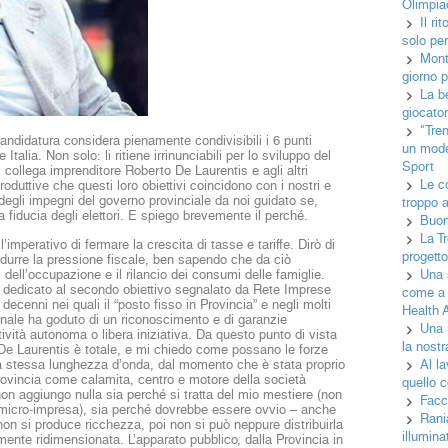
Olimpia
Il r
solo per
Monta
giorno p
La b
giocator
"Tren
andidatura considera pienamente condivisibili i 6 punti
un mode
talia. Non solo: li ritiene irrinunciabili per lo sviluppo del
Sport
 collega imprenditore Roberto De Laurentis e agli altri
Le c
duttive che questi loro obiettivi coincidono con i nostri e
 degli impegni del governo provinciale da noi guidato se,
troppo 
 fiducia degli elettori. E spiego brevemente il perché.
Buo
La T
’imperativo di fermare la crescita di tasse e tariffe. Dirò di
progett
 ridurre la pressione fiscale, ben sapendo che da ciò
 dell’occupazione e il rilancio dei consumi delle famiglie.
Una 
 dedicato al secondo obiettivo segnalato da Rete Imprese
come a 
o decenni nei quali il “posto fisso in Provincia” e negli molti
Health A
ionale ha goduto di un riconoscimento e di garanzie
Una 
tività autonoma o libera iniziativa. Da questo punto di vista
la nostr
e De Laurentis è totale, e mi chiedo come possano le forze
lla stessa lunghezza d’onda, dal momento che è stata proprio
Al la
rovincia come calamita, centro e motore della società
quello c
 non aggiungo nulla sia perché si tratta del mio mestiere (non
Facc
 micro-impresa), sia perché dovrebbe essere ovvio – anche
Rani
non si produce ricchezza, poi non si può neppure distribuirla
illumin
ente ridimensionata. L’apparato pubblico, dalla Provincia in