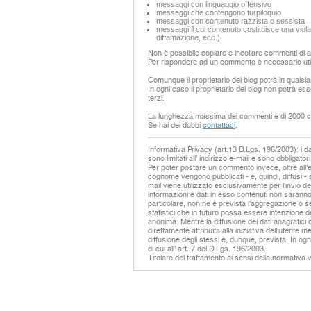
messaggi con linguaggio offensivo
messaggi che contengono turpiloquio
messaggi con contenuto razzista o sessista
messaggi il cui contenuto costituisce una violaz
diffamazione, ecc.)
Non è possibile copiare e incollare commenti di alt
Per rispondere ad un commento è necessario util
Comunque il proprietario del blog potrà in qualsi
In ogni caso il proprietario del blog non potrà ess
terzi.
La lunghezza massima dei commenti è di 2000 ca
Se hai dei dubbi
contattaci
.
Informativa Privacy (art.13 D.Lgs. 196/2003): i dati
sono limitati all’ indirizzo e-mail e sono obbligatori
Per poter postare un commento invece, oltre all’
cognome vengono pubblicati - e, quindi, diffusi - 
mail viene utilizzato esclusivamente per l’invio de
informazioni e dati in esso contenuti non saranno 
particolare, non ne è prevista l’aggregazione o se
statistici che in futuro possa essere intenzione
anonima. Mentre la diffusione dei dati anagrafici de
direttamente attribuita alla iniziativa dell’utent
diffusione degli stessi è, dunque, prevista. In ogni
di cui all’ art. 7 del D.Lgs. 196/2003.
Titolare del trattamento ai sensi della normativa