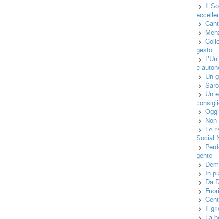
Il S
eccelle
Canti
Menz
Coll
gesto
L’Un
e auton
Un gr
Sarò
Un e
consigli
Oggi
Non 
Le r
Social 
Perd
gente
Dema
In p
Da D
Fuor
Cent
Il g
La b