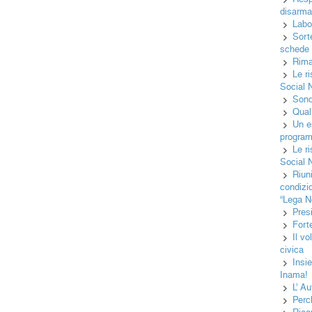
disarma
Labo
Sorte
schede e
Rima
Le r
Social 
Sond
Quali
Un es
programm
Le r
Social 
Riun
condizi
“Lega N
Pres
Fort
Il v
civica
Insi
Inama!
L’ Au
Perc