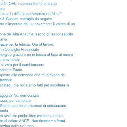
ole 24 ORE incorona Trento e le sue
nze
nota: la difficile convivenza tra “diritti”
 & Gasser, esempio da seguire
etta alimentare del 30 novembre: il valore di un
ione dell’Alta Anaunia: segno di responsabilità
omia
azie per la fiducia. Ora al lavoro.
 in Consiglio Provinciale
nergico grazie e un in bocca al lupo al nuovo
o provinciale
 si vota per il cambiamento
abbiate Paura
isposte alle domande che mi arrivano dai
Network
onateci, ma noi siamo fatti per ascoltare la
gogia? No, democrazia
iazza, per cambiare
’Alema una bella iniezione di entusiasmo…
ionda
ro sinistra: poche idee ma ben confuse
rido di dolore ANCE. Non rimarremo fermi.
enzina dello sviluppo