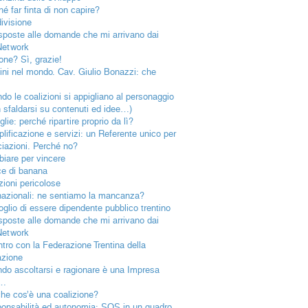
hé far finta di non capire?
ivisione
isposte alle domande che mi arrivano dai
Network
one? Sì, grazie!
tini nel mondo. Cav. Giulio Bonazzi: che
!
do le coalizioni si appigliano al personaggio
n sfaldarsi su contenuti ed idee…)
lie: perché ripartire proprio da lì?
lificazione e servizi: un Referente unico per
ciazioni. Perché no?
iare per vincere
e di banana
zioni pericolose
nazionali: ne sentiamo la mancanza?
goglio di essere dipendente pubblico trentino
isposte alle domande che mi arrivano dai
Network
ntro con la Federazione Trentina della
azione
do ascoltarsi e ragionare è una Impresa
a…
he cos’è una coalizione?
onsabilità ed autonomia: SOS in un quadro