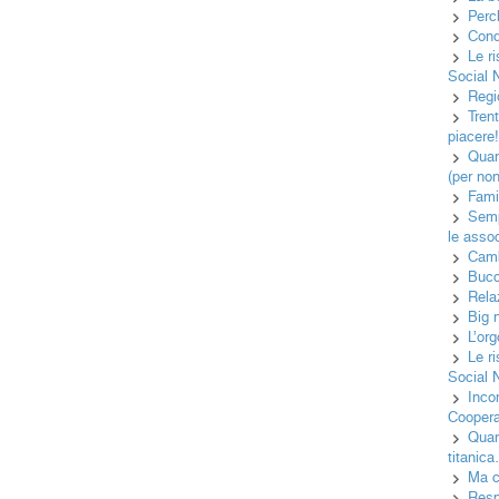
Perc
Cond
Le r
Social 
Regi
Tren
piacere
Quan
(per no
Famig
Semp
le asso
Camb
Bucc
Rela
Big 
L’or
Le r
Social 
Inco
Cooper
Quan
titanic
Ma c
Resp