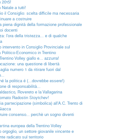
 2015!
Natale a tutti!
o il Consiglio: scelta difficile ma necessaria
inuare a costruire
la piena dignità della formazione professionale
oi docenti
a: l'ora della tristezza... e di qualche
a
o intervento in Consiglio Provinciale sul
 Politico-Economico in Trentino
rentino Volley giallo e... azzurra!
ucazione: una questione di libertà
glia numero 1 da ritirare fuori dal
...
hé la politica é (...dovrebbe essere!)
ne di responsabilità...
aldastico, Rovereto e la Vallagarina
ornato Radostin Stoytchev!
ia partecipazione (simbolica) all'A.C. Trento di
Giacca
ruire consenso... perchè un sogno diventi
artina europea della Trentino Volley
o orgoglio, un settore giovanile vincente e
te radicato sul territorio