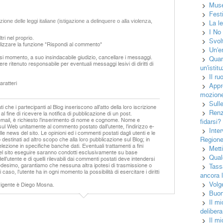
Muse
Fest
ione delle leggi italiane (istigazione a delinquere o alla violenza,
La l
I No
ri nel proprio.
Svolt
izzare la funzione "Rispondi al commento"
Un'e
asi momento, a suo insindacabile giudizio, cancellare i messaggi.
Quan
ere ritenuto responsabile per eventuali messaggi lesivi di diritti di
un'istit
Il ru
ratteri
Appr
mozion
Sull
 che i partecipanti al Blog inseriscono all’atto della loro iscrizione
Renz
 al fine di ricevere la notifica di pubblicazione di un post.
email, è richiesto l’inserimento di nome e cognome. Nome e
fidarsi?
sul Web unitamente al commento postato dall’utente, l’indirizzo e-
Inter
lle news del sito. Le opinioni ed i commenti postati dagli utenti e le
Regione
destinati ad altro scopo che alla loro pubblicazione sul Blog; in
lezione in specifiche banche dati. Eventuali trattamenti a fini
Mett
 del sito eseguire saranno condotti esclusivamente su base
Qual
ll’utente e di quelli rilevabili dai commenti postati deve intendersi
e medesimo, garantiamo che nessuna altra ipotesi di trasmissione o
Tass
 caso, l’utente ha in ogni momento la possibilità di esercitare i diritti
ancora 
Volg
 vigente è Diego Mosna.
Buon 
Il mi
delibera
Il m