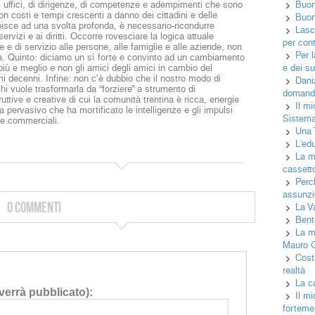
di uffici, di dirigenze, di competenze e adempimenti che sono
Buon
n costi e tempi crescenti a danno dei cittadini e delle
Buon 
bisce ad una svolta profonda, è necessario
ricondurre
Lasci
rvizi e ai diritti. Occorre rovesciare la logica attuale
per cont
ore e di servizio alle persone, alle famiglie e alle aziende, non
Per 
età. Quinto: diciamo un sì forte e convinto ad un cambiamento
più e meglio e non gli amici degli amici in cambio del
e dei su
i decenni. Infine: non c’è dubbio che il nostro modo di
Daniz
chi vuole trasformarla da “forziere” a strumento di
domand
uttive e creative di cui la comunità trentina è ricca, energie
Il mi
pervasivo che ha mortificato le intelligenze e gli impulsi
Sistema
i e commerciali.
Una T
L'ed
La ma
cassetto
Perc
assunzio
0 Commenti
La V
Bent
La m
Mauro 
Cost
realtà
La c
errà pubblicato):
Il mi
fortemen