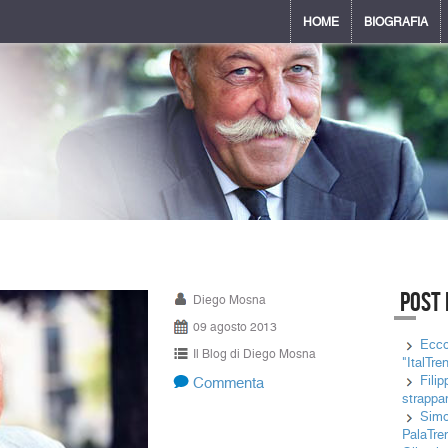
HOME
BIOGRAFIA
Post 
Diego Mosna
09 agosto 2013
Ecco
Il Blog di Diego Mosna
"ItalTre
Fili
Commenta
strappan
Simon
PalaTre