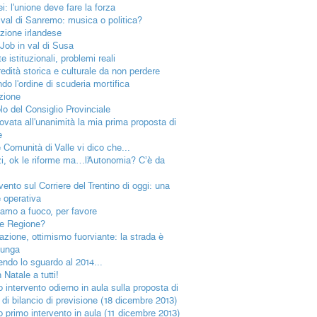
i: l'unione deve fare la forza
ival di Sanremo: musica o politica?
ezione irlandese
 Job in val di Susa
e istituzionali, problemi reali
redità storica e culturale da non perdere
do l'ordine di scuderia mortifica
uzione
olo del Consiglio Provinciale
ovata all'unanimità la mia prima proposta di
e
e Comunità di Valle vi dico che...
i, ok le riforme ma…l’Autonomia? C’è da
vento sul Corriere del Trentino di oggi: una
 operativa
iamo a fuoco, per favore
e Regione?
azione, ottimismo fuorviante: la strada è
lunga
endo lo sguardo al 2014...
Natale a tutti!
o intervento odierno in aula sulla proposta di
 di bilancio di previsione (18 dicembre 2013)
io primo intervento in aula (11 dicembre 2013)