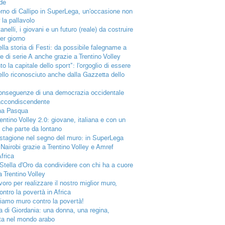
de
itorno di Callipo in SuperLega, un'occasione non
 la pallavolo
nelli, i giovani e un futuro (reale) da costruire
er giorno
ella storia di Festi: da possibile falegname a
e di serie A anche grazie a Trentino Volley
to la capitale dello sport": l'orgoglio di essere
llo riconosciuto anche dalla Gazzetta dello
onseguenze di una democrazia occidentale
accondiscendente
na Pasqua
rentino Volley 2.0: giovane, italiana e con un
o che parte da lontano
stagione nel segno del muro: in SuperLega
Nairobi grazie a Trentino Volley e Amref
frica
Stella d'Oro da condividere con chi ha a cuore
a Trentino Volley
voro per realizzare il nostro miglior muro,
ontro la povertà in Africa
iamo muro contro la povertà!
a di Giordania: una donna, una regina,
ata nel mondo arabo