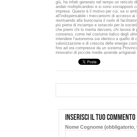
giù, ha infatti generato nel tempo un reticolo 
andati moltiplicandosi e si sono sovrapposti co
imprese. Questo è il motivo per cui, se si am
all’indispensabile i meccanismi di accesso ai se
restituendo alla burocrazia il ruolo di facilitat
più pietra di inciampo e ostacolo per la soci
che premi chi lo merita davvero, chi lavora di 
consenso, come nel costume italico degli ultim
intendere l’autonomia sia identico a quello di 
valorizzazione e di crescita delle energie costr
fino ad ora compresse da un sistema Provincia 
innovativi di piccole medie aziende artigianal
Inserisci il tuo commento
Nome Cognome (obbligatorio, v