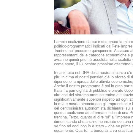
L’ampia coalizione da cui è sostenuta la mia c
politico-programmatici indicati da Rete Imprese I
Trentino nel prossimo quinquennio. Assicuro al
rappresentanti delle categorie economiche e pro
avranno quindi priorità assoluta nella scaletta
come spero, il 27 ottobre prossimo otterremo la
Innanzitutto nel DNA della nostra alleanza c’è l
più: in cima ai nostri pensieri c’è lo sforzo di
dipendono la ripresa delle attività economiche,
Anche il nostro programma è poi in gran parte
Italia: la pari dignità di pubblico e privato dop
altri enti del sistema amministrativo e istituz
significativamente superiori rispetto ad ogni at
la mia e nostra sintonia con gli imprenditori 
del centrosinistra autonomista dichiararsi su
questa coalizione ad affermare l’idea di una P
trentina. Terzo: quanto al dire “sì” all’impresa
dimenticando che anch’io ho iniziato con una
se fino ad oggi non lo è stato – che se prima 
equamente. Quarto: la burocrazia va drasticam