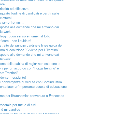
nte
riosità ed efficienza
ggiato l'ordine di candidati e partiti sulle
lettorali
niamo Trentini...
isposte alle domande che mi arrivano dai
Network
aggi, buon senso e numeri al lotto
ficare...non liquidare!
tratto dei principi cardine e linee guida del
a di coalizione "Civiche per il Trentino"
isposte alle domande che mi arrivano dai
Network
ione della cabina di regia: non esistono le
oni per un accordo con “Forza Trentino” e
ord Trentino”
idente...residente!
e convergenza di vedute con Confindustria
olontariato: un'importante scuola di educazione
eme per l’Autonomia: benvenuto a Francesco
tonomia per tutti e di tutti….
hé mi candido