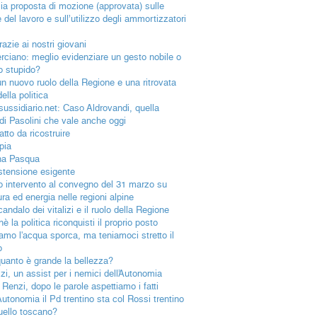
ia proposta di mozione (approvata) sulle
e del lavoro e sull’utilizzo degli ammortizzatori
azie ai nostri giovani
rciano: meglio evidenziare un gesto nobile o
o stupido?
un nuovo ruolo della Regione e una ritrovata
della politica
lsussidiario.net: Caso Aldrovandi, quella
 di Pasolini che vale anche oggi
tto da ricostruire
pia
na Pasqua
stensione esigente
io intervento al convegno del 31 marzo su
ura ed energia nelle regioni alpine
andalo dei vitalizi e il ruolo della Regione
è la politica riconquisti il proprio posto
iamo l'acqua sporca, ma teniamoci stretto il
o
uanto è grande la bellezza?
izi, un assist per i nemici dell’Autonomia
 Renzi, dopo le parole aspettiamo i fatti
Autonomia il Pd trentino sta col Rossi trentino
uello toscano?