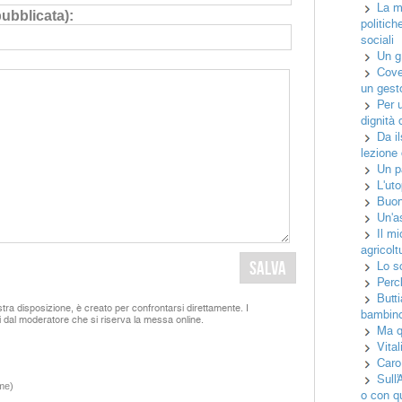
La m
pubblicata):
politich
sociali
Un gr
Cove
un gest
Per 
dignità 
Da i
lezione
Un pa
L'uto
Buo
Un'a
Il m
agricolt
Lo sc
Perch
Butt
tra disposizione, è creato per confrontarsi direttamente. I
bambin
i dal moderatore che si riserva la messa online.
Ma q
Vital
Caro
Sull’
me)
o con q