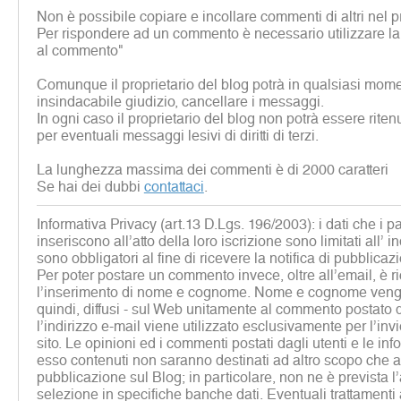
Non è possibile copiare e incollare commenti di altri nel p
Per rispondere ad un commento è necessario utilizzare la
al commento"
Comunque il proprietario del blog potrà in qualsiasi mome
insindacabile giudizio, cancellare i messaggi.
In ogni caso il proprietario del blog non potrà essere rite
per eventuali messaggi lesivi di diritti di terzi.
La lunghezza massima dei commenti è di 2000 caratteri
Se hai dei dubbi
contattaci
.
Informativa Privacy (art.13 D.Lgs. 196/2003): i dati che i p
inseriscono all’atto della loro iscrizione sono limitati all’ i
sono obbligatori al fine di ricevere la notifica di pubblicaz
Per poter postare un commento invece, oltre all’email, è r
l’inserimento di nome e cognome. Nome e cognome vengon
quindi, diffusi - sul Web unitamente al commento postato d
l’indirizzo e-mail viene utilizzato esclusivamente per l’inv
sito. Le opinioni ed i commenti postati dagli utenti e le inf
esso contenuti non saranno destinati ad altro scopo che al
pubblicazione sul Blog; in particolare, non ne è prevista 
selezione in specifiche banche dati. Eventuali trattamenti a 