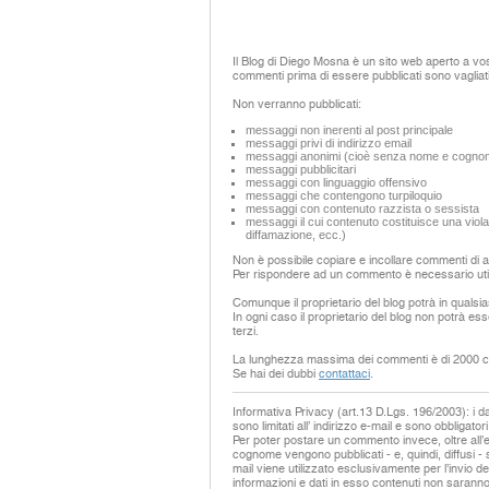
Il Blog di Diego Mosna è un sito web aperto a vos
commenti prima di essere pubblicati sono vagliat
Non verranno pubblicati:
messaggi non inerenti al post principale
messaggi privi di indirizzo email
messaggi anonimi (cioè senza nome e cogno
messaggi pubblicitari
messaggi con linguaggio offensivo
messaggi che contengono turpiloquio
messaggi con contenuto razzista o sessista
messaggi il cui contenuto costituisce una violaz
diffamazione, ecc.)
Non è possibile copiare e incollare commenti di alt
Per rispondere ad un commento è necessario util
Comunque il proprietario del blog potrà in qualsi
In ogni caso il proprietario del blog non potrà ess
terzi.
La lunghezza massima dei commenti è di 2000 ca
Se hai dei dubbi
contattaci
.
Informativa Privacy (art.13 D.Lgs. 196/2003): i dati
sono limitati all’ indirizzo e-mail e sono obbligatori
Per poter postare un commento invece, oltre all’
cognome vengono pubblicati - e, quindi, diffusi - 
mail viene utilizzato esclusivamente per l’invio de
informazioni e dati in esso contenuti non saranno 