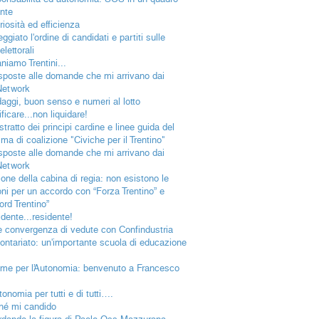
nte
riosità ed efficienza
ggiato l'ordine di candidati e partiti sulle
lettorali
niamo Trentini...
isposte alle domande che mi arrivano dai
Network
aggi, buon senso e numeri al lotto
ficare...non liquidare!
tratto dei principi cardine e linee guida del
a di coalizione "Civiche per il Trentino"
isposte alle domande che mi arrivano dai
Network
ione della cabina di regia: non esistono le
oni per un accordo con “Forza Trentino” e
ord Trentino”
idente...residente!
e convergenza di vedute con Confindustria
olontariato: un'importante scuola di educazione
eme per l’Autonomia: benvenuto a Francesco
tonomia per tutti e di tutti….
hé mi candido