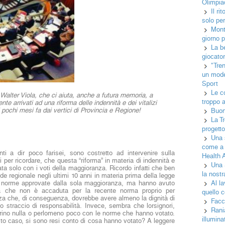
Olimpia
Il r
solo per
Monta
giorno p
La b
giocator
"Tren
un mode
Sport
Le c
Walter Viola, che ci aiuta, anche a futura memoria, a
troppo 
te arrivati ad una riforma delle indennità e dei vitalizi
 pochi mesi fa dai vertici di Provincia e Regione!
Buo
La T
progett
Una 
come a 
ti a dir poco farisei, sono costretto ad intervenire sulla
Health A
zi per ricordare, che questa “riforma” in materia di indennità e
Una 
ata solo con i voti della maggioranza. Ricordo infatti che ben
la nostr
sede regionale negli ultimi 10 anni in materia prima della legge
di norme approvate dalla sola maggioranza, ma hanno avuto
Al la
 che non è accaduta per la recente norma proprio per
quello c
za che, di conseguenza, dovrebbe avere almeno la dignità di
Facc
o straccio di responsabilità. Invece, sembra che lorsignori,
Rani
trino nulla o perlomeno poco con le norme che hanno votato.
illumin
sto caso, si sono resi conto di cosa hanno votato? A leggere