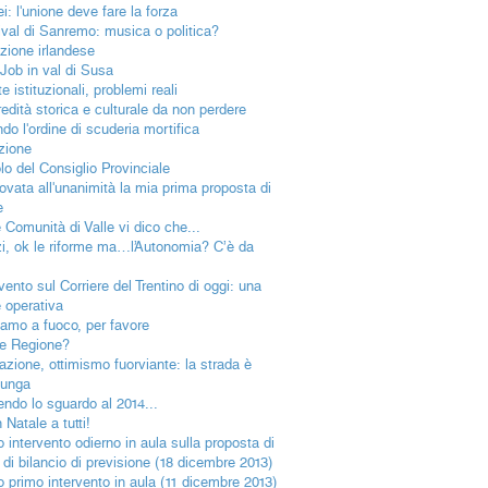
i: l'unione deve fare la forza
ival di Sanremo: musica o politica?
ezione irlandese
 Job in val di Susa
e istituzionali, problemi reali
redità storica e culturale da non perdere
do l'ordine di scuderia mortifica
uzione
olo del Consiglio Provinciale
ovata all'unanimità la mia prima proposta di
e
e Comunità di Valle vi dico che...
i, ok le riforme ma…l’Autonomia? C’è da
vento sul Corriere del Trentino di oggi: una
 operativa
iamo a fuoco, per favore
e Regione?
azione, ottimismo fuorviante: la strada è
lunga
endo lo sguardo al 2014...
Natale a tutti!
o intervento odierno in aula sulla proposta di
 di bilancio di previsione (18 dicembre 2013)
io primo intervento in aula (11 dicembre 2013)