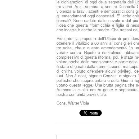
le dichiarazioni di oggi della segretaria dell’
mi viene. Anzi, sembra, a sentire Donatella 
violenza ai bravi, attenti e democratici consig
gli emendamenti oggi contestati. E’ lecito chi
giornali? Sono cadute dalle nuvole o dal più
l’idea che questa riformicchia è figlia di ne
che incerta è anche la madre. Che trattasi del
Risultato: la proposta dell’Ufficio di preside
ottenere il vitalizio a 60 anni ai consiglieri c
tre volte, che a questo emendamento (in u
votato contro. Ripeto e risottolineo: abbia
complessivo di questa riforma, poi, è stata moti
voluto anche dalla maggioranza e parte della
è stato sfigurato dalla commissione, ma soprattu
di chi ha voluto difendere alcuni privilegi, 
tutti. Non è così, signora Conzatti e signora 
politiche che rappresentate e della Giunta r
votato questa legge. Una brutta pagina che no
Autonomia e alla nostra gente e soprattutto
nostra comunità provinciale.
Cons. Walter Viola