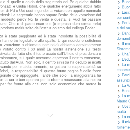
Upt e di quelle a caldo della segretaria del Pd qualche dubbio
Buon
Conzatti e Giulia Robol, che qualche energumeno abbia fatto
Buon 
lieri di Pd e Upt costringendoli a votare con appello nominale
Lasci
edersi: Le segretarie hanno saputo l’esito della votazione dai
per cont
 modesto pero? No, la verità è questa: si vuol far passare
Per 
ssuno. Che è di padre incerto e (è impresa dura dimostrarlo)
 prodotto malriuscito dell’ostruzionismo del collega Poder.
e dei su
Daniz
nza è stata peggiorata ed è stata introdotta la possibilità di
domand
he hanno tre legislature alle spalle. E qui ricordo, e sottolineo
Il mi
na votazione a chiamata nominale) abbiamo convintamente
Sistema
mo votato contro i 60 anni! La nostra astensione sul testo
vata dal fatto che il testo uscito dall’Ufficio di presidenza e
Una T
 minoranza, sul quale avevamo espresso il nostro consenso,
L'ed
tto dall’Aula. Non solo, il centro sinistra ha ceduto ai ricatti
La ma
cercando poi, maldestramente, di gettare le responsabilità su
cassetto
Robol, la responsabilità di questa brutta pagina è delle forze
Perc
egionale che appoggiate. Tant'è che solo la maggioranza ha
n fa certo ben sperare per le riforme necessarie alla nostra
assunzio
 per far fronte alla crisi non solo economica che morde la
La V
Bent
La m
Mauro 
Cost
realtà
La c
Il mi
fortemen