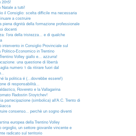
 2015!
Natale a tutti!
o il Consiglio: scelta difficile ma necessaria
inuare a costruire
la piena dignità della formazione professionale
oi docenti
a: l'ora della tristezza... e di qualche
a
o intervento in Consiglio Provinciale sul
 Politico-Economico in Trentino
rentino Volley giallo e... azzurra!
ucazione: una questione di libertà
glia numero 1 da ritirare fuori dal
...
hé la politica é (...dovrebbe essere!)
ne di responsabilità...
aldastico, Rovereto e la Vallagarina
ornato Radostin Stoytchev!
ia partecipazione (simbolica) all'A.C. Trento di
Giacca
ruire consenso... perchè un sogno diventi
artina europea della Trentino Volley
o orgoglio, un settore giovanile vincente e
te radicato sul territorio