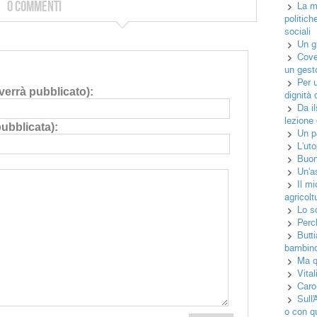
0 Commenti
La m
politich
sociali
Un gr
Cove
un gest
Per 
errà pubblicato):
dignità 
Da i
lezione
pubblicata):
Un pa
L'uto
Buo
Un'a
Il m
agricolt
Lo sc
Perch
Butt
bambin
Ma q
Vital
Caro
Sull’
o con q