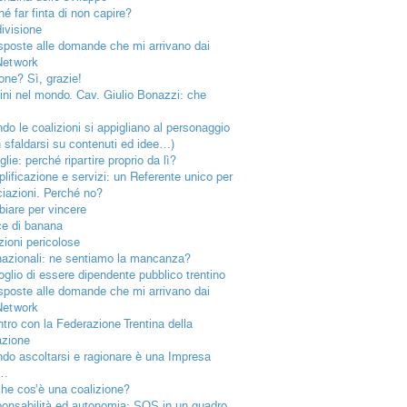
hé far finta di non capire?
ivisione
isposte alle domande che mi arrivano dai
Network
one? Sì, grazie!
tini nel mondo. Cav. Giulio Bonazzi: che
!
do le coalizioni si appigliano al personaggio
n sfaldarsi su contenuti ed idee…)
lie: perché ripartire proprio da lì?
lificazione e servizi: un Referente unico per
ciazioni. Perché no?
iare per vincere
e di banana
zioni pericolose
nazionali: ne sentiamo la mancanza?
goglio di essere dipendente pubblico trentino
isposte alle domande che mi arrivano dai
Network
ntro con la Federazione Trentina della
azione
do ascoltarsi e ragionare è una Impresa
a…
he cos’è una coalizione?
onsabilità ed autonomia: SOS in un quadro