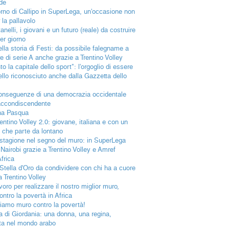
de
itorno di Callipo in SuperLega, un'occasione non
 la pallavolo
nelli, i giovani e un futuro (reale) da costruire
er giorno
ella storia di Festi: da possibile falegname a
e di serie A anche grazie a Trentino Volley
to la capitale dello sport": l'orgoglio di essere
llo riconosciuto anche dalla Gazzetta dello
onseguenze di una democrazia occidentale
accondiscendente
na Pasqua
rentino Volley 2.0: giovane, italiana e con un
o che parte da lontano
stagione nel segno del muro: in SuperLega
Nairobi grazie a Trentino Volley e Amref
frica
Stella d'Oro da condividere con chi ha a cuore
a Trentino Volley
voro per realizzare il nostro miglior muro,
ontro la povertà in Africa
iamo muro contro la povertà!
a di Giordania: una donna, una regina,
ata nel mondo arabo