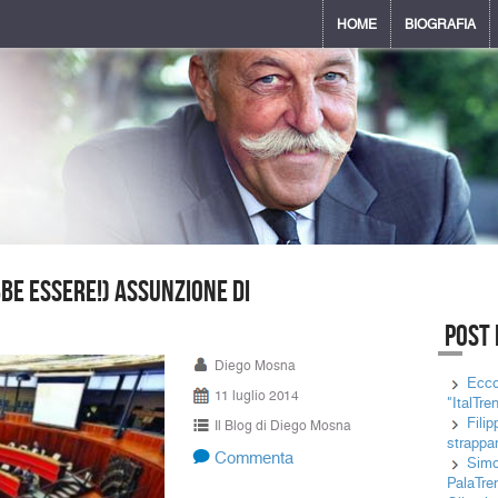
HOME
BIOGRAFIA
bbe essere!) assunzione di
Post 
Diego Mosna
Ecco
11 luglio 2014
"ItalTre
Fili
Il Blog di Diego Mosna
strappan
Commenta
Simon
PalaTre