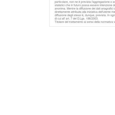
particolare, non ne è prevista l’aggregazione o se
statistici che in futuro possa essere intenzione
anonima. Mentre la diffusione dei dati anagrafici de
direttamente attribuita alla iniziativa dell’utent
diffusione degli stessi è, dunque, prevista. In ogni
di cui all’ art. 7 del D.Lgs. 196/2003.
Titolare del trattamento ai sensi della normativa