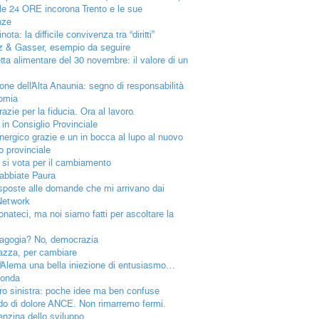
ole 24 ORE incorona Trento e le sue
nze
nota: la difficile convivenza tra “diritti”
 & Gasser, esempio da seguire
etta alimentare del 30 novembre: il valore di un
ione dell’Alta Anaunia: segno di responsabilità
omia
azie per la fiducia. Ora al lavoro.
 in Consiglio Provinciale
nergico grazie e un in bocca al lupo al nuovo
o provinciale
 si vota per il cambiamento
abbiate Paura
isposte alle domande che mi arrivano dai
Network
onateci, ma noi siamo fatti per ascoltare la
gogia? No, democrazia
iazza, per cambiare
’Alema una bella iniezione di entusiasmo…
ionda
ro sinistra: poche idee ma ben confuse
rido di dolore ANCE. Non rimarremo fermi.
enzina dello sviluppo