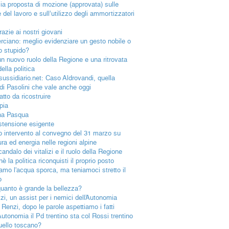
ia proposta di mozione (approvata) sulle
e del lavoro e sull’utilizzo degli ammortizzatori
azie ai nostri giovani
rciano: meglio evidenziare un gesto nobile o
o stupido?
un nuovo ruolo della Regione e una ritrovata
della politica
lsussidiario.net: Caso Aldrovandi, quella
 di Pasolini che vale anche oggi
tto da ricostruire
pia
na Pasqua
stensione esigente
io intervento al convegno del 31 marzo su
ura ed energia nelle regioni alpine
andalo dei vitalizi e il ruolo della Regione
è la politica riconquisti il proprio posto
iamo l'acqua sporca, ma teniamoci stretto il
o
uanto è grande la bellezza?
izi, un assist per i nemici dell’Autonomia
 Renzi, dopo le parole aspettiamo i fatti
Autonomia il Pd trentino sta col Rossi trentino
uello toscano?