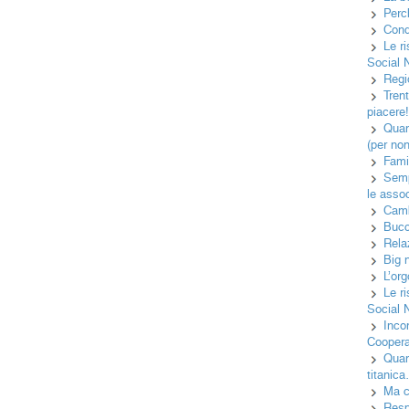
Perc
Cond
Le r
Social 
Regi
Tren
piacere
Quan
(per no
Famig
Semp
le asso
Camb
Bucc
Rela
Big 
L’or
Le r
Social 
Inco
Cooper
Quan
titanic
Ma c
Resp