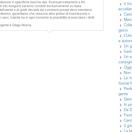
lezione in specifiche banche dati. Eventuali trattamenti a fini
Il S
 del sito eseguire saranno condotti esclusivamente su base
eccelle
ll’utente e di quelli rilevabili dai commenti postati deve intendersi
e medesimo, garantiamo che nessuna altra ipotesi di trasmissione o
Canti
 caso, l’utente ha in ogni momento la possibilità di esercitare i diritti
Menz
Coll
 vigente è Diego Mosna.
gesto
L’Un
e auton
Un gr
Sarò
Un e
consigli
Oggi
Non 
Le r
Social 
Perd
gente
Dema
In p
Da D
Fuor
Cent
Il g
La b