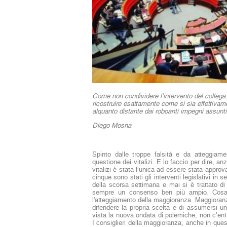
Come non condividere l’intervento del collega 
ricostruire esattamente come si sia effettivamen
alquanto distante dai roboanti impegni assunti
Diego Mosna
Spinto dalle troppe falsità e da atteggiamen
questione dei vitalizi. E lo faccio per dire, an
vitalizi è stata l’unica ad essere stata approv
cinque sono stati gli interventi legislativi in 
della scorsa settimana e mai si è trattato 
sempre un consenso ben più ampio. Cosa
l'atteggiamento della maggioranza. Maggioran
difendere la propria scelta e di assumersi un
vista la nuova ondata di polemiche, non c’en
I consiglieri della maggioranza, anche in que