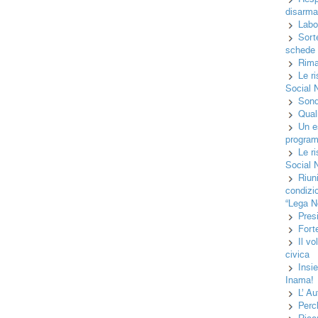
disarma
Labo
Sorte
schede e
Rima
Le r
Social 
Sond
Quali
Un es
programm
Le r
Social 
Riun
condizi
“Lega N
Pres
Fort
Il v
civica
Insi
Inama!
L’ Au
Perc