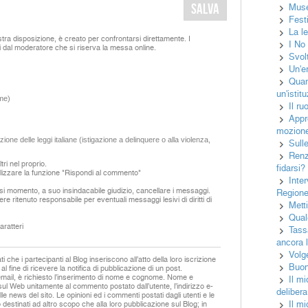
Muse
Fest
La l
tra disposizione, è creato per confrontarsi direttamente. I
I No
i dal moderatore che si riserva la messa online.
Svolt
Un'e
Quan
un'istit
me)
Il ru
Appr
mozion
ione delle leggi italiane (istigazione a delinquere o alla violenza,
Sull
Renz
ri nel proprio.
fidarsi?
izzare la funzione "Rispondi al commento"
Inter
asi momento, a suo insindacabile giudizio, cancellare i messaggi.
Regione
ere ritenuto responsabile per eventuali messaggi lesivi di diritti di
Mett
Qual
ratteri
Tass
ancora 
Volg
 che i partecipanti al Blog inseriscono all’atto della loro iscrizione
Buon 
 al fine di ricevere la notifica di pubblicazione di un post.
email, è richiesto l’inserimento di nome e cognome. Nome e
Il mi
sul Web unitamente al commento postato dall’utente, l’indirizzo e-
delibera
lle news del sito. Le opinioni ed i commenti postati dagli utenti e le
Il m
destinati ad altro scopo che alla loro pubblicazione sul Blog; in