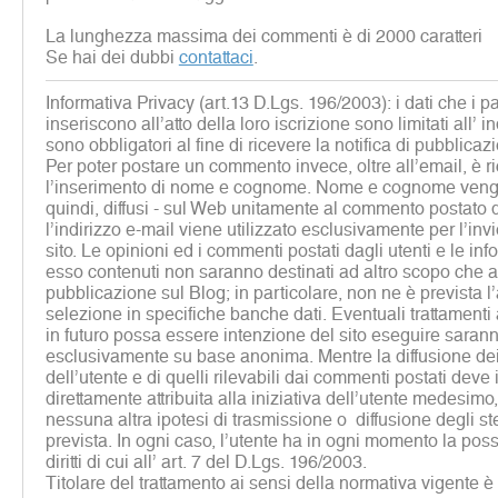
La lunghezza massima dei commenti è di 2000 caratteri
Se hai dei dubbi
contattaci
.
Informativa Privacy (art.13 D.Lgs. 196/2003): i dati che i p
inseriscono all’atto della loro iscrizione sono limitati all’ i
sono obbligatori al fine di ricevere la notifica di pubblicaz
Per poter postare un commento invece, oltre all’email, è r
l’inserimento di nome e cognome. Nome e cognome vengon
quindi, diffusi - sul Web unitamente al commento postato d
l’indirizzo e-mail viene utilizzato esclusivamente per l’inv
sito. Le opinioni ed i commenti postati dagli utenti e le inf
esso contenuti non saranno destinati ad altro scopo che al
pubblicazione sul Blog; in particolare, non ne è prevista 
selezione in specifiche banche dati. Eventuali trattamenti a 
in futuro possa essere intenzione del sito eseguire sarann
esclusivamente su base anonima. Mentre la diffusione dei 
dell’utente e di quelli rilevabili dai commenti postati deve
direttamente attribuita alla iniziativa dell’utente medesim
nessuna altra ipotesi di trasmissione o diffusione degli st
prevista. In ogni caso, l’utente ha in ogni momento la possib
diritti di cui all’ art. 7 del D.Lgs. 196/2003.
Titolare del trattamento ai sensi della normativa vigente