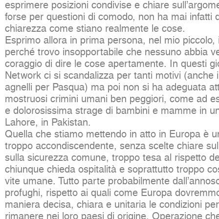
esprimere posizioni condivise e chiare sull’argomen
forse per questioni di comodo, non ha mai infatti 
chiarezza come stiano realmente le cose.
Esprimo allora in prima persona, nel mio piccolo, 
perché trovo insopportabile che nessuno abbia v
coraggio di dire le cose apertamente. In questi gio
Network ci si scandalizza per tanti motivi (anche 
agnelli per Pasqua) ma poi non si ha adeguata at
mostruosi crimini umani ben peggiori, come ad e
e dolorosissima strage di bambini e mamme in un 
Lahore, in Pakistan.
Quella che stiamo mettendo in atto in Europa è 
troppo accondiscendente, senza scelte chiare sull
sulla sicurezza comune, troppo tesa al rispetto de
chiunque chieda ospitalità e soprattutto troppo cos
vite umane. Tutto parte probabilmente dall’annos
profughi, rispetto ai quali come Europa dovremmo 
maniera decisa, chiara e unitaria le condizioni p
rimanere nei loro paesi di origine. Operazione c