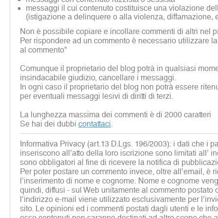
messaggi il cui contenuto costituisce una violazione dell
(istigazione a delinquere o alla violenza, diffamazione, 
Non è possibile copiare e incollare commenti di altri nel p
Per rispondere ad un commento è necessario utilizzare la
al commento"
Comunque il proprietario del blog potrà in qualsiasi mome
insindacabile giudizio, cancellare i messaggi.
In ogni caso il proprietario del blog non potrà essere rite
per eventuali messaggi lesivi di diritti di terzi.
La lunghezza massima dei commenti è di 2000 caratteri
Se hai dei dubbi
contattaci
.
Informativa Privacy (art.13 D.Lgs. 196/2003): i dati che i p
inseriscono all’atto della loro iscrizione sono limitati all’ i
sono obbligatori al fine di ricevere la notifica di pubblicaz
Per poter postare un commento invece, oltre all’email, è r
l’inserimento di nome e cognome. Nome e cognome vengon
quindi, diffusi - sul Web unitamente al commento postato d
l’indirizzo e-mail viene utilizzato esclusivamente per l’inv
sito. Le opinioni ed i commenti postati dagli utenti e le inf
esso contenuti non saranno destinati ad altro scopo che al