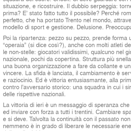
situazione, e ricostruire. Il dubbio serpeggia: t
prima? E’ stato fatto tutto il possibile? Perché ro
perfetto, che ha portato Trento nel mondo, attrav
modello di sport e gestione. Delusione. Preoccup
Poi la ripartenza: pezzo su pezzo, prende forma
“operaia” (si dice così?), anche con molti atleti de
le non-stelle: giocatori validissimi, qualcuno nel gi
nazionale, pochi da copertina. Struttura più snell
una buona organizzazione a fare da collante e una
vincere. La sfida è lanciata, il cambiamento è ser
e raziocinio. Ed è vittoria entusiasmante, alla pr
contro l’avversario storico: una squadra in cui i sin
delle rispettive nazionali.
La vittoria di ieri è un messaggio di speranza ch
ed inviare con forza a tutti i trentini. Cambiare s
e si deve. Talvolta la continuità con il passato non
nemmeno è in grado di liberare le necessarie ener