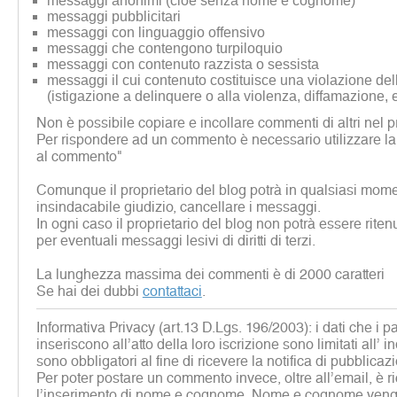
messaggi anonimi (cioè senza nome e cognome)
messaggi pubblicitari
messaggi con linguaggio offensivo
messaggi che contengono turpiloquio
messaggi con contenuto razzista o sessista
messaggi il cui contenuto costituisce una violazione dell
(istigazione a delinquere o alla violenza, diffamazione, 
Non è possibile copiare e incollare commenti di altri nel p
Per rispondere ad un commento è necessario utilizzare la
al commento"
Comunque il proprietario del blog potrà in qualsiasi mome
insindacabile giudizio, cancellare i messaggi.
In ogni caso il proprietario del blog non potrà essere rite
per eventuali messaggi lesivi di diritti di terzi.
La lunghezza massima dei commenti è di 2000 caratteri
Se hai dei dubbi
contattaci
.
Informativa Privacy (art.13 D.Lgs. 196/2003): i dati che i p
inseriscono all’atto della loro iscrizione sono limitati all’ i
sono obbligatori al fine di ricevere la notifica di pubblicaz
Per poter postare un commento invece, oltre all’email, è r
l’inserimento di nome e cognome. Nome e cognome vengon