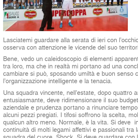
Lasciatemi guardare alla serata di ieri con l’occhi
osserva con attenzione le vicende del suo territor
Bene, vedo un caleidoscopio di elementi apparen
tra loro, ma che in realtà mi portano ad una conc
cambiare si può, sposando umiltà e buon senso 
l’organizzazione intelligente e la tenacia.
Una squadra vincente, nell’estate, dopo quattro an
entusiasmante, deve ridimensionare il suo budge
aziendale e prudenza portano a rinunciare tem
alcuni pezzi pregiati. I tifosi soffrono la scelta, mo
qualcun altro meno. Normale, è la vita. Si deve i
continuità di molti legami affettivi e passionali tra l
squadra del cuore. Shock. Si deve guardare con lu