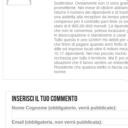
Sudtirolesi. Ovviamente non ci sono grand
promettente. Nel mese di ottobre abbia
ridurre il numero dei dipendenti e di tras
una addetta alla reception da tempo pieno
compenso per il contratto part-time (4 o
stato di € 900,00-950 mensili. La dipende
che non le conveniva: poteva incassare gl
in disoccupazione e standosene a casa!
Tutto questo è uno schifo!! Ho debiti per
che finirò di pagare quando avrò finito di v
ditte ed imprese locali oltre 6 milioni me
15-17 dipendenti. Nel mio piccolo rischio
ricchezza per tutto il territorio. Ma E poi 
situazioni che ti fanno sentire un imbecil
Presidente che qualora eletto si faccia ca
norme.
Inserisci il tuo commento
Nome Cognome (obbligatorio, verrà pubblicato):
Email (obbligatoria, non verrà pubblicata):