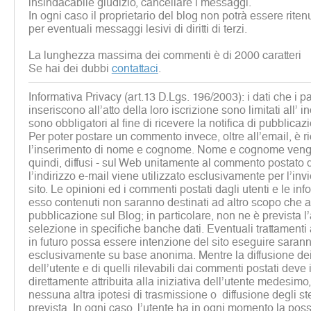
insindacabile giudizio, cancellare i messaggi.
In ogni caso il proprietario del blog non potrà essere rite
per eventuali messaggi lesivi di diritti di terzi.
La lunghezza massima dei commenti è di 2000 caratteri
Se hai dei dubbi
contattaci
.
Informativa Privacy (art.13 D.Lgs. 196/2003): i dati che i p
inseriscono all’atto della loro iscrizione sono limitati all’ i
sono obbligatori al fine di ricevere la notifica di pubblicaz
Per poter postare un commento invece, oltre all’email, è r
l’inserimento di nome e cognome. Nome e cognome vengon
quindi, diffusi - sul Web unitamente al commento postato d
l’indirizzo e-mail viene utilizzato esclusivamente per l’inv
sito. Le opinioni ed i commenti postati dagli utenti e le inf
esso contenuti non saranno destinati ad altro scopo che al
pubblicazione sul Blog; in particolare, non ne è prevista 
selezione in specifiche banche dati. Eventuali trattamenti a 
in futuro possa essere intenzione del sito eseguire sarann
esclusivamente su base anonima. Mentre la diffusione dei 
dell’utente e di quelli rilevabili dai commenti postati deve
direttamente attribuita alla iniziativa dell’utente medesim
nessuna altra ipotesi di trasmissione o diffusione degli st
prevista. In ogni caso, l’utente ha in ogni momento la possib