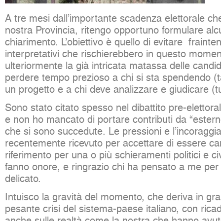
A tre mesi dall’importante scadenza elettorale ch
nostra Provincia, ritengo opportuno formulare alc
chiarimento. L’obiettivo è quello di evitare fraint
interpretativi che rischierebbero in questo momen
ulteriormente la già intricata matassa delle candi
perdere tempo prezioso a chi si sta spendendo (ta
un progetto e a chi deve analizzare e giudicare (tutt
Sono stato citato spesso nel dibattito pre-elettoral
e non ho mancato di portare contributi da “esterno
che si sono succedute. Le pressioni e l’incoragg
recentemente ricevuto per accettare di essere ca
riferimento per una o più schieramenti politici e civ
fanno onore, e ringrazio chi ha pensato a me per 
delicato.
Intuisco la gravità del momento, che deriva in gra
pesante crisi del sistema-paese italiano, con ricadu
anche sulle realtà come la nostra che hanno avuto