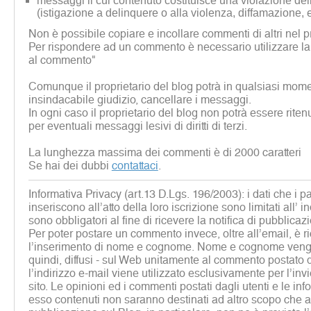
messaggi il cui contenuto costituisce una violazione dell
(istigazione a delinquere o alla violenza, diffamazione, 
Non è possibile copiare e incollare commenti di altri nel p
Per rispondere ad un commento è necessario utilizzare la
al commento"
Comunque il proprietario del blog potrà in qualsiasi mome
insindacabile giudizio, cancellare i messaggi.
In ogni caso il proprietario del blog non potrà essere rite
per eventuali messaggi lesivi di diritti di terzi.
La lunghezza massima dei commenti è di 2000 caratteri
Se hai dei dubbi
contattaci
.
Informativa Privacy (art.13 D.Lgs. 196/2003): i dati che i p
inseriscono all’atto della loro iscrizione sono limitati all’ i
sono obbligatori al fine di ricevere la notifica di pubblicaz
Per poter postare un commento invece, oltre all’email, è r
l’inserimento di nome e cognome. Nome e cognome vengon
quindi, diffusi - sul Web unitamente al commento postato d
l’indirizzo e-mail viene utilizzato esclusivamente per l’inv
sito. Le opinioni ed i commenti postati dagli utenti e le inf
esso contenuti non saranno destinati ad altro scopo che al