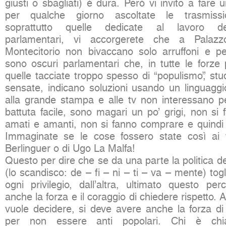
giusti o sbagliati) è dura. Però vi invito a fare
per qualche giorno ascoltate le trasmissio
soprattutto quelle dedicate al lavoro de
parlamentari, vi accorgerete che a Pal
Montecitorio non bivaccano solo arruffoni e per
sono oscuri parlamentari che, in tutte le forze 
quelle tacciate troppo spesso di “populismo”, st
sensate, indicano soluzioni usando un linguaggi
alla grande stampa e alle tv non interessano 
battuta facile, sono magari un po’ grigi, non si
amati e amanti, non si fanno comprare e quindi 
Immaginate se le cose fossero state così ai 
Berlinguer o di Ugo La Malfa!
Questo per dire che se da una parte la politica d
(lo scandisco: de – fi – ni – ti – va – mente) tog
ogni privilegio, dall’altra, ultimato questo pe
anche la forza e il coraggio di chiedere rispetto.
vuole decidere, si deve avere anche la forza di
per non essere anti popolari. Chi è ch