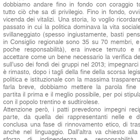
dobbiamo andare fino in fondo con coraggio t
tutto ciò che sa di privilegio. Fino in fondo, ovv
vicenda dei vitalizi. Una storia, lo voglio ricord
passato in cui la politica dominava la vita sociale e
svillaneggiato (spesso ingiustamente, basti pens
in Consiglio regionale sono 35 su 70 membri, 
poche responsabilità), era invece temuto e r
accettare come un bene necessario la verifica de
sull’uso dei fondi dei gruppi nel 2013; impegnarci
è rimasto, dopo i tagli della fine della scorsa legisl
politica e istituzionale con la massima traspare
farla breve, dobbiamo mettere la parola fin
partita il prima e il meglio possibile, per poi stip
con il popolo trentino e sudtirolese.
Attenzione però, i patti prevedono impegni recip
parte, da quella dei rappresentanti nelle e del
conclusa una fase di rinnovamento etico, di tra
anche nel linguaggio. Dall’altra va chiesto all
sforzo di indipendenza e responsabilità.