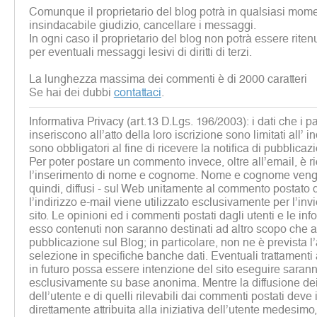
Comunque il proprietario del blog potrà in qualsiasi mome
insindacabile giudizio, cancellare i messaggi.
In ogni caso il proprietario del blog non potrà essere rite
per eventuali messaggi lesivi di diritti di terzi.
La lunghezza massima dei commenti è di 2000 caratteri
Se hai dei dubbi
contattaci
.
Informativa Privacy (art.13 D.Lgs. 196/2003): i dati che i p
inseriscono all’atto della loro iscrizione sono limitati all’ i
sono obbligatori al fine di ricevere la notifica di pubblicaz
Per poter postare un commento invece, oltre all’email, è r
l’inserimento di nome e cognome. Nome e cognome vengon
quindi, diffusi - sul Web unitamente al commento postato d
l’indirizzo e-mail viene utilizzato esclusivamente per l’inv
sito. Le opinioni ed i commenti postati dagli utenti e le inf
esso contenuti non saranno destinati ad altro scopo che al
pubblicazione sul Blog; in particolare, non ne è prevista 
selezione in specifiche banche dati. Eventuali trattamenti a 
in futuro possa essere intenzione del sito eseguire sarann
esclusivamente su base anonima. Mentre la diffusione dei 
dell’utente e di quelli rilevabili dai commenti postati deve
direttamente attribuita alla iniziativa dell’utente medesim