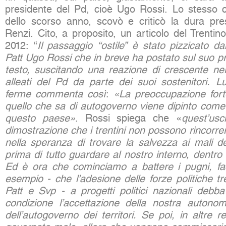
presidente del Pd, cioè Ugo Rossi. Lo stesso 
dello scorso anno, scovò e criticò la dura pre
Renzi. Cito, a proposito, un articolo del Trenti
2012: “
Il passaggio “ostile” è stato pizzicato dal
Patt Ugo Rossi che in breve ha postato sul suo pro
testo, suscitando una reazione di crescente ne
alleati del Pd da parte dei suoi sostenitori. L
ferme commenta così
:
«La preoccupazione forte
quello che sa di autogoverno viene dipinto come
questo paese»
. Rossi spiega che «
quest’usc
dimostrazione che i trentini non possono rincorrer
nella speranza di trovare la salvezza ai mali de
prima di tutto guardare al nostro interno, dentro a
Ed è ora che cominciamo a battere i pugni, fa
esempio - che l’adesione delle forze politiche tre
Patt e Svp - a progetti politici nazionali deb
condizione l’accettazione della nostra autonom
dell’autogoverno dei territori. Se poi, in altre re