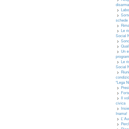
disarma
Labo
Sorte
schede e
Rima
Le r
Social 
Sond
Quali
Un es
programm
Le r
Social 
Riun
condizi
“Lega N
Pres
Fort
Il v
civica
Insi
Inama!
L’ Au
Perc