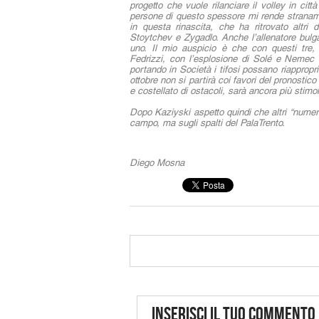
progetto che vuole rilanciare il volley in ci
persone di questo spessore mi rende stranam
in questa rinascita, che ha ritrovato altri
Stoytchev e Zygadlo. Anche l’allenatore bulgar
uno. Il mio auspicio è che con questi tre,
Fedrizzi, con l’esplosione di Solé e Nemec
portando in Società i tifosi possano riappropri
ottobre non si partirà coi favori del pronostic
e costellato di ostacoli, sarà ancora più stim
Dopo Kaziyski aspetto quindi che altri “numeri 
campo, ma sugli spalti del PalaTrento.
Diego Mosna
Inserisci il tuo commento