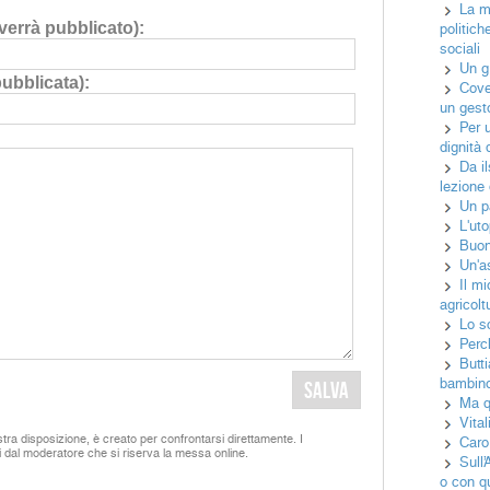
La m
errà pubblicato):
politich
sociali
Un gr
pubblicata):
Cove
un gest
Per 
dignità 
Da i
lezione
Un pa
L'uto
Buo
Un'a
Il m
agricolt
Lo sc
Perch
Butt
bambin
Ma q
Vital
tra disposizione, è creato per confrontarsi direttamente. I
Caro
i dal moderatore che si riserva la messa online.
Sull’
o con q