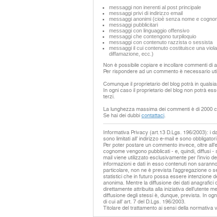
messaggi non inerenti al post principale
messaggi privi di indirizzo email
messaggi anonimi (cioè senza nome e cogno
messaggi pubblicitari
messaggi con linguaggio offensivo
messaggi che contengono turpiloquio
messaggi con contenuto razzista o sessista
messaggi il cui contenuto costituisce una violaz
diffamazione, ecc.)
Non è possibile copiare e incollare commenti di alt
Per rispondere ad un commento è necessario util
Comunque il proprietario del blog potrà in qualsi
In ogni caso il proprietario del blog non potrà ess
terzi.
La lunghezza massima dei commenti è di 2000 ca
Se hai dei dubbi
contattaci
.
Informativa Privacy (art.13 D.Lgs. 196/2003): i dati
sono limitati all’ indirizzo e-mail e sono obbligatori
Per poter postare un commento invece, oltre all’
cognome vengono pubblicati - e, quindi, diffusi - 
mail viene utilizzato esclusivamente per l’invio de
informazioni e dati in esso contenuti non saranno 
particolare, non ne è prevista l’aggregazione o se
statistici che in futuro possa essere intenzione
anonima. Mentre la diffusione dei dati anagrafici de
direttamente attribuita alla iniziativa dell’utent
diffusione degli stessi è, dunque, prevista. In ogni
di cui all’ art. 7 del D.Lgs. 196/2003.
Titolare del trattamento ai sensi della normativa