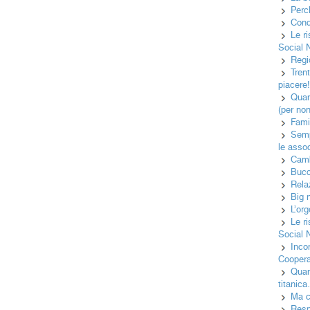
Perc
Cond
Le r
Social 
Regi
Tren
piacere
Quan
(per no
Famig
Semp
le asso
Camb
Bucc
Rela
Big 
L’or
Le r
Social 
Inco
Cooper
Quan
titanic
Ma c
Resp