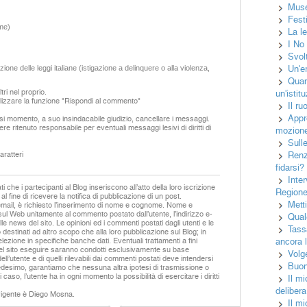
Muse
Fest
me)
La l
I No
Svolt
Un'e
ione delle leggi italiane (istigazione a delinquere o alla violenza,
Quan
ri nel proprio.
un'istit
izzare la funzione "Rispondi al commento"
Il ru
Appr
asi momento, a suo insindacabile giudizio, cancellare i messaggi.
ere ritenuto responsabile per eventuali messaggi lesivi di diritti di
mozion
Sull
ratteri
Renz
fidarsi?
Inter
 che i partecipanti al Blog inseriscono all’atto della loro iscrizione
Regione
 al fine di ricevere la notifica di pubblicazione di un post.
Mett
email, è richiesto l’inserimento di nome e cognome. Nome e
sul Web unitamente al commento postato dall’utente, l’indirizzo e-
Qual
lle news del sito. Le opinioni ed i commenti postati dagli utenti e le
Tass
destinati ad altro scopo che alla loro pubblicazione sul Blog; in
ancora 
lezione in specifiche banche dati. Eventuali trattamenti a fini
 del sito eseguire saranno condotti esclusivamente su base
Volg
ll’utente e di quelli rilevabili dai commenti postati deve intendersi
Buon 
e medesimo, garantiamo che nessuna altra ipotesi di trasmissione o
 caso, l’utente ha in ogni momento la possibilità di esercitare i diritti
Il mi
delibera
 vigente è Diego Mosna.
Il m