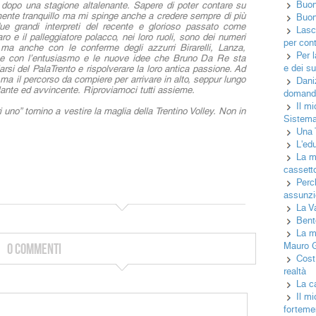
Buon
ttà dopo una stagione altalenante. Sapere di poter contare su
ente tranquillo ma mi spinge anche a credere sempre di più
Buon 
 due grandi interpreti del recente e glorioso passato come
Lasci
o e il palleggiatore polacco, nei loro ruoli, sono dei numeri
per cont
 ma anche con le conferme degli azzurri Birarelli, Lanza,
Per 
 e con l’entusiasmo e le nuove idee che Bruno Da Re sta
e dei su
arsi del PalaTrento e rispolverare la loro antica passione. Ad
o ma il percorso da compiere per arrivare in alto, seppur lungo
Daniz
olante ed avvincente. Riproviamoci tutti assieme.
domand
Il mi
uno” tornino a vestire la maglia della Trentino Volley. Non in
Sistema
Una T
L'ed
La ma
cassetto
Perc
assunzio
La V
Bent
La m
0 Commenti
Mauro 
Cost
realtà
La c
Il mi
fortemen