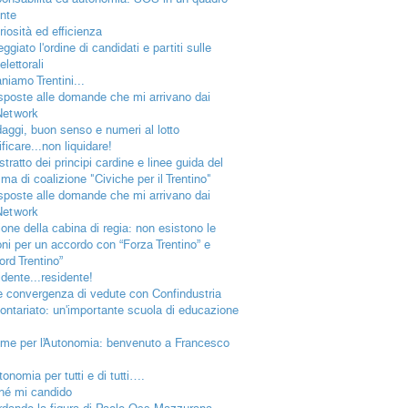
nte
riosità ed efficienza
ggiato l'ordine di candidati e partiti sulle
lettorali
niamo Trentini...
isposte alle domande che mi arrivano dai
Network
aggi, buon senso e numeri al lotto
ficare...non liquidare!
tratto dei principi cardine e linee guida del
a di coalizione "Civiche per il Trentino"
isposte alle domande che mi arrivano dai
Network
ione della cabina di regia: non esistono le
oni per un accordo con “Forza Trentino” e
ord Trentino”
idente...residente!
e convergenza di vedute con Confindustria
olontariato: un'importante scuola di educazione
eme per l’Autonomia: benvenuto a Francesco
tonomia per tutti e di tutti….
hé mi candido