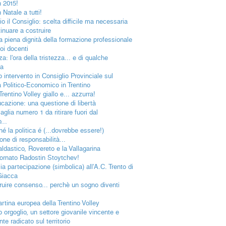
 2015!
Natale a tutti!
o il Consiglio: scelta difficile ma necessaria
inuare a costruire
la piena dignità della formazione professionale
oi docenti
a: l'ora della tristezza... e di qualche
a
o intervento in Consiglio Provinciale sul
 Politico-Economico in Trentino
rentino Volley giallo e... azzurra!
ucazione: una questione di libertà
glia numero 1 da ritirare fuori dal
...
hé la politica é (...dovrebbe essere!)
ne di responsabilità...
aldastico, Rovereto e la Vallagarina
ornato Radostin Stoytchev!
ia partecipazione (simbolica) all'A.C. Trento di
Giacca
ruire consenso... perchè un sogno diventi
artina europea della Trentino Volley
o orgoglio, un settore giovanile vincente e
te radicato sul territorio