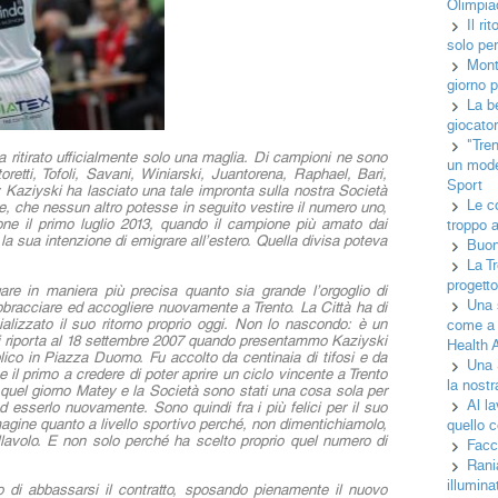
Olimpia
Il r
solo per
Monta
giorno p
La b
giocator
"Tren
 ha ritirato ufficialmente solo una maglia. Di campioni ne sono
un mode
toretti, Tofoli, Savani, Winiarski, Juantorena, Raphael, Bari,
Sport
 Kaziyski ha lasciato una tale impronta sulla nostra Società
Le c
 che nessun altro potesse in seguito vestire il numero uno,
one il primo luglio 2013, quando il campione più amato dai
troppo 
 la sua intenzione di emigrare all’estero. Quella divisa poteva
Buo
La T
progett
re in maniera più precisa quanto sia grande l’orgoglio di
Una 
abbracciare ed accogliere nuovamente a Trento. La Città ha di
alizzato il suo ritorno proprio oggi. Non lo nascondo: è un
come a 
mi riporta al 18 settembre 2007 quando presentammo Kaziyski
Health A
lico in Piazza Duomo. Fu accolto da centinaia di tifosi e da
Una 
se il primo a credere di poter aprire un ciclo vincente a Trento
la nostr
 quel giorno Matey e la Società sono stati una cosa sola per
Al la
d esserlo nuovamente. Sono quindi fra i più felici per il suo
mmagine quanto a livello sportivo perché, non dimentichiamolo,
quello c
lavolo. E non solo perché ha scelto proprio quel numero di
Facc
Rani
illumin
 di abbassarsi il contratto, sposando pienamente il nuovo