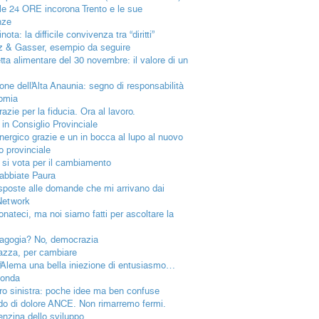
ole 24 ORE incorona Trento e le sue
nze
nota: la difficile convivenza tra “diritti”
 & Gasser, esempio da seguire
etta alimentare del 30 novembre: il valore di un
ione dell’Alta Anaunia: segno di responsabilità
omia
azie per la fiducia. Ora al lavoro.
 in Consiglio Provinciale
nergico grazie e un in bocca al lupo al nuovo
o provinciale
 si vota per il cambiamento
abbiate Paura
isposte alle domande che mi arrivano dai
Network
onateci, ma noi siamo fatti per ascoltare la
gogia? No, democrazia
iazza, per cambiare
’Alema una bella iniezione di entusiasmo…
ionda
ro sinistra: poche idee ma ben confuse
rido di dolore ANCE. Non rimarremo fermi.
enzina dello sviluppo