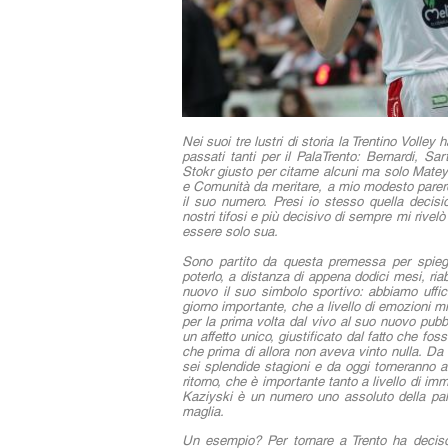
Nei suoi tre lustri di storia la Trentino Volley
passati tanti per il PalaTrento: Bernardi, Sar
Stokr giusto per citarne alcuni ma solo Matey
e Comunità da meritare, a mio modesto parere,
il suo numero. Presi io stesso quella decisi
nostri tifosi e più decisivo di sempre mi rivelò
essere solo sua.
Sono partito da questa premessa per spiega
poterlo, a distanza di appena dodici mesi, ri
nuovo il suo simbolo sportivo: abbiamo uffici
giorno importante, che a livello di emozioni 
per la prima volta dal vivo al suo nuovo pubb
un affetto unico, giustificato dal fatto che fos
che prima di allora non aveva vinto nulla. Da
sei splendide stagioni e da oggi torneranno a
ritorno, che è importante tanto a livello di i
Kaziyski è un numero uno assoluto della pal
maglia.
Un esempio? Per tornare a Trento ha deciso