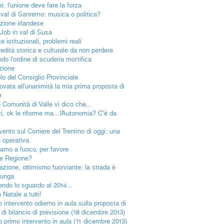
i: l'unione deve fare la forza
ival di Sanremo: musica o politica?
ezione irlandese
 Job in val di Susa
e istituzionali, problemi reali
redità storica e culturale da non perdere
do l'ordine di scuderia mortifica
uzione
olo del Consiglio Provinciale
ovata all'unanimità la mia prima proposta di
e
e Comunità di Valle vi dico che...
i, ok le riforme ma…l’Autonomia? C’è da
vento sul Corriere del Trentino di oggi: una
 operativa
iamo a fuoco, per favore
e Regione?
azione, ottimismo fuorviante: la strada è
lunga
endo lo sguardo al 2014...
Natale a tutti!
o intervento odierno in aula sulla proposta di
 di bilancio di previsione (18 dicembre 2013)
io primo intervento in aula (11 dicembre 2013)