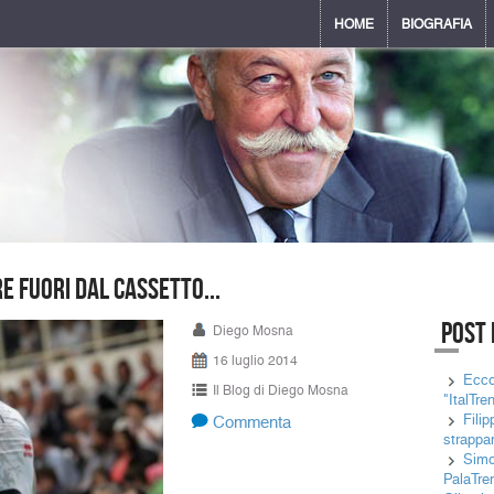
HOME
BIOGRAFIA
e fuori dal cassetto...
Post 
Diego Mosna
16 luglio 2014
Ecco
Il Blog di Diego Mosna
"ItalTre
Fili
Commenta
strappan
Simon
PalaTre