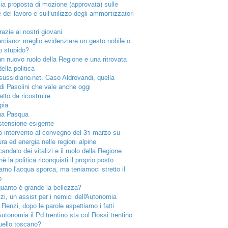
ia proposta di mozione (approvata) sulle
e del lavoro e sull’utilizzo degli ammortizzatori
azie ai nostri giovani
rciano: meglio evidenziare un gesto nobile o
o stupido?
un nuovo ruolo della Regione e una ritrovata
della politica
lsussidiario.net: Caso Aldrovandi, quella
 di Pasolini che vale anche oggi
tto da ricostruire
pia
na Pasqua
stensione esigente
io intervento al convegno del 31 marzo su
ura ed energia nelle regioni alpine
andalo dei vitalizi e il ruolo della Regione
è la politica riconquisti il proprio posto
iamo l'acqua sporca, ma teniamoci stretto il
o
uanto è grande la bellezza?
izi, un assist per i nemici dell’Autonomia
 Renzi, dopo le parole aspettiamo i fatti
Autonomia il Pd trentino sta col Rossi trentino
uello toscano?