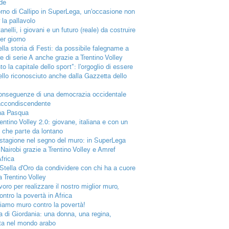
de
itorno di Callipo in SuperLega, un'occasione non
 la pallavolo
nelli, i giovani e un futuro (reale) da costruire
er giorno
ella storia di Festi: da possibile falegname a
e di serie A anche grazie a Trentino Volley
to la capitale dello sport": l'orgoglio di essere
llo riconosciuto anche dalla Gazzetta dello
onseguenze di una democrazia occidentale
accondiscendente
na Pasqua
rentino Volley 2.0: giovane, italiana e con un
o che parte da lontano
stagione nel segno del muro: in SuperLega
Nairobi grazie a Trentino Volley e Amref
frica
Stella d'Oro da condividere con chi ha a cuore
a Trentino Volley
voro per realizzare il nostro miglior muro,
ontro la povertà in Africa
iamo muro contro la povertà!
a di Giordania: una donna, una regina,
ata nel mondo arabo