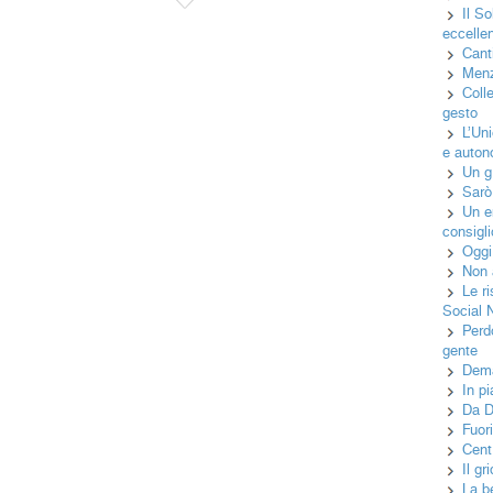
Il S
eccelle
Canti
Menz
Coll
gesto
L’Un
e auton
Un gr
Sarò
Un e
consigli
Oggi
Non 
Le r
Social 
Perd
gente
Dema
In p
Da D
Fuor
Cent
Il g
La b