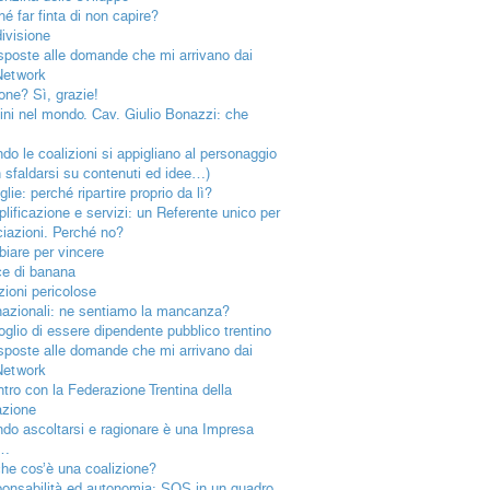
hé far finta di non capire?
ivisione
isposte alle domande che mi arrivano dai
Network
one? Sì, grazie!
tini nel mondo. Cav. Giulio Bonazzi: che
!
do le coalizioni si appigliano al personaggio
n sfaldarsi su contenuti ed idee…)
lie: perché ripartire proprio da lì?
lificazione e servizi: un Referente unico per
ciazioni. Perché no?
iare per vincere
e di banana
zioni pericolose
nazionali: ne sentiamo la mancanza?
goglio di essere dipendente pubblico trentino
isposte alle domande che mi arrivano dai
Network
ntro con la Federazione Trentina della
azione
do ascoltarsi e ragionare è una Impresa
a…
he cos’è una coalizione?
onsabilità ed autonomia: SOS in un quadro