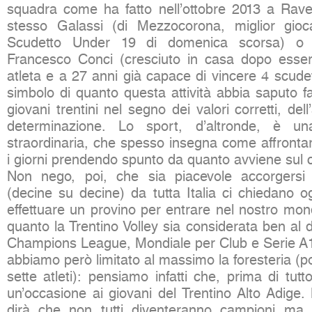
squadra come ha fatto nell’ottobre 2013 a Rav
stesso Galassi (di Mezzocorona, miglior gioca
Scudetto Under 19 di domenica scorsa) o c
Francesco Conci (cresciuto in casa dopo esser
atleta e a 27 anni già capace di vincere 4 scudett
simbolo di quanto questa attività abbia saputo fa
giovani trentini nel segno dei valori corretti, dell
determinazione. Lo sport, d’altronde, è un
straordinaria, che spesso insegna come affrontare 
i giorni prendendo spunto da quanto avviene sul
Non nego, poi, che sia piacevole accorgersi 
(decine su decine) da tutta Italia ci chiedano o
effettuare un provino per entrare nel nostro mon
quanto la Trentino Volley sia considerata ben al di 
Champions League, Mondiale per Club e Serie A1.
abbiamo però limitato al massimo la foresteria (p
sette atleti): pensiamo infatti che, prima di tutto
un’occasione ai giovani del Trentino Alto Adige.
dirà che non tutti diventeranno campioni ma