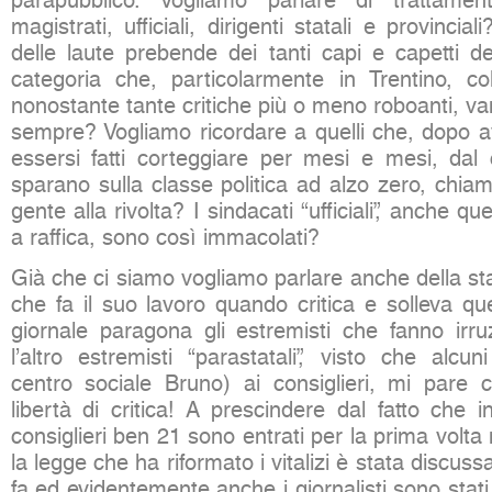
parapubblico. Vogliamo parlare di trattamenti
magistrati, ufficiali, dirigenti statali e provincia
delle laute prebende dei tanti capi e capetti de
categoria che, particolarmente in Trentino, co
nonostante tante critiche più o meno roboanti, v
sempre? Vogliamo ricordare a quelli che, dopo a
essersi fatti corteggiare per mesi e mesi, dal c
sparano sulla classe politica ad alzo zero, chiam
gente alla rivolta? I sindacati “ufficiali”, anche qu
a raffica, sono così immacolati?
Già che ci siamo vogliamo parlare anche della s
che fa il suo lavoro quando critica e solleva qu
giornale paragona gli estremisti che fanno irruz
l’altro estremisti “parastatali”, visto che alcu
centro sociale Bruno) ai consiglieri, mi pare 
libertà di critica! A prescindere dal fatto che 
consiglieri ben 21 sono entrati per la prima volta 
la legge che ha riformato i vitalizi è stata discus
fa ed evidentemente anche i giornalisti sono stati d