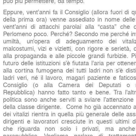
può più permettere, da tempo.
Eppure, vent’anni fa il Consiglio (allora fuori di qu
della prima ora) venne assediato in nome delle “
vent’anni di attacchi parolai alla “casta” ch
Perlomeno poco. Perché? Secondo me perché inv
umiltà, un’opera di adeguamento dei vitali
malcostumi, vizi e vizietti, con rigore e serietà,
alla propaganda e alle piccole grandi furbizie. 
futuro delle istituzioni s’è fiutata l’aria per otten
alla cortina fumogena dei tutti ladri non s’è dist
ladri veri, né il lavoro, magari paziente e fatico
Consiglio (o alla Camera dei Deputati o 
Repubblica) hanno fatto tanto e bene. Tra l’altro
politica sono anche serviti a sviare l’attenzion
della classe dirigente. Come ho già accennato alt
dei vitalizi rientra in quella più generale delle as
dirigenti e lavoratori cresciute in questi ultimi
che riguarda non solo i privati, ma anche 