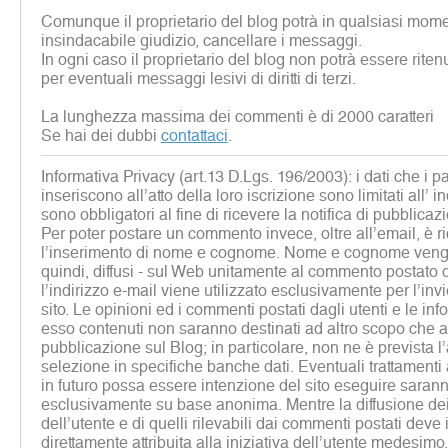
Comunque il proprietario del blog potrà in qualsiasi mome
insindacabile giudizio, cancellare i messaggi.
In ogni caso il proprietario del blog non potrà essere rite
per eventuali messaggi lesivi di diritti di terzi.
La lunghezza massima dei commenti è di 2000 caratteri
Se hai dei dubbi
contattaci
.
Informativa Privacy (art.13 D.Lgs. 196/2003): i dati che i p
inseriscono all’atto della loro iscrizione sono limitati all’ i
sono obbligatori al fine di ricevere la notifica di pubblicaz
Per poter postare un commento invece, oltre all’email, è r
l’inserimento di nome e cognome. Nome e cognome vengon
quindi, diffusi - sul Web unitamente al commento postato d
l’indirizzo e-mail viene utilizzato esclusivamente per l’inv
sito. Le opinioni ed i commenti postati dagli utenti e le inf
esso contenuti non saranno destinati ad altro scopo che al
pubblicazione sul Blog; in particolare, non ne è prevista 
selezione in specifiche banche dati. Eventuali trattamenti a 
in futuro possa essere intenzione del sito eseguire sarann
esclusivamente su base anonima. Mentre la diffusione dei 
dell’utente e di quelli rilevabili dai commenti postati deve
direttamente attribuita alla iniziativa dell’utente medesim