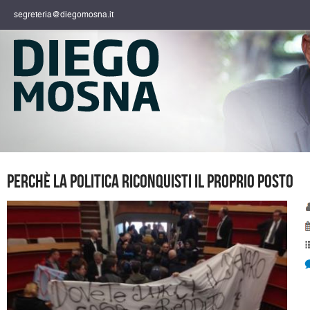
segreteria@diegomosna.it
Perchè la politica riconquisti il proprio posto